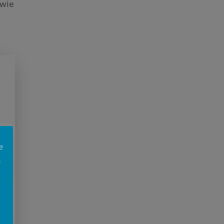
 wie
e
e